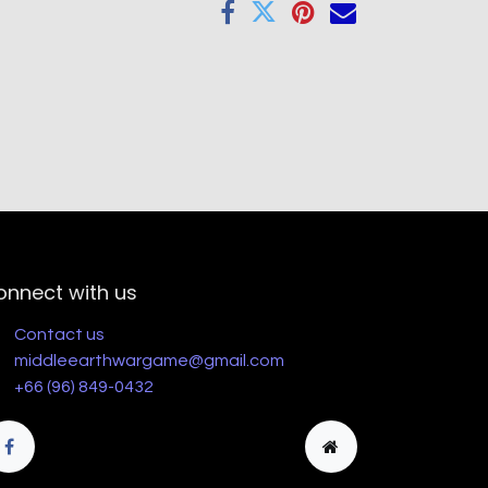
onnect with us
Contact us
middleearthwargame@gmail.com
+66 (96) 849-0432