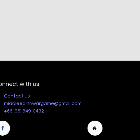
onnect with us
Contact us
middleearthwargame@gmail.com
+66 (96) 849-0432