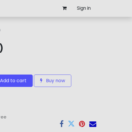
Sign in
)
)
Add to cart
Buy now
tee