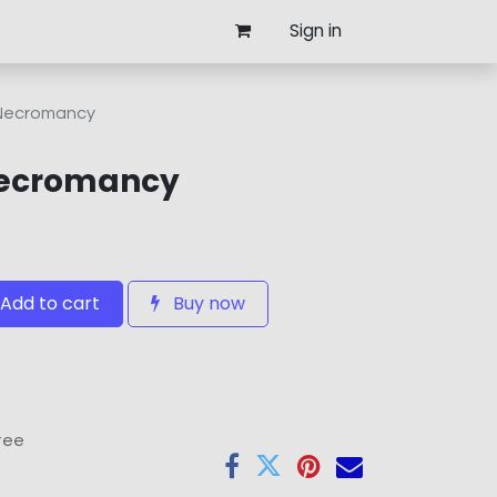
Sign in
 Necromancy
Necromancy
Add to cart
Buy now
tee