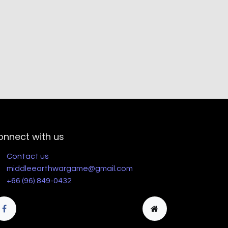
onnect with us
Contact us
middleearthwargame@gmail.com
+66 (96) 849-0432