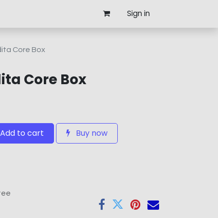
Sign in
dita Core Box
ita Core Box
Add to cart
Buy now
tee