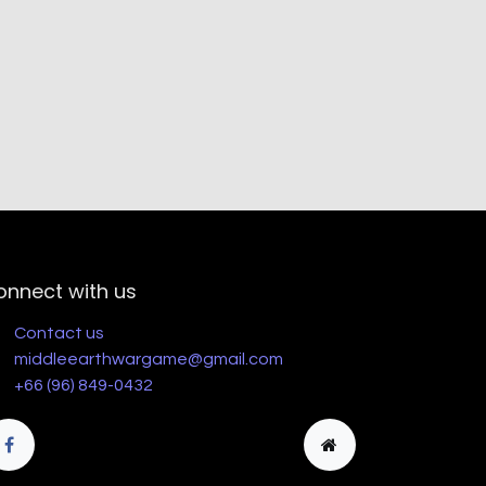
onnect with us
Contact us
middleearthwargame@gmail.com
+66 (96) 849-0432