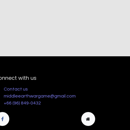
onnect with us
Contact us
middleearthwargame@gmail.com
+66 (96) 849-0432