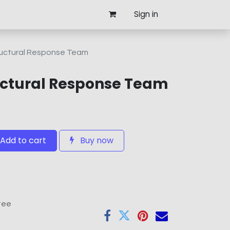
Sign in
ructural Response Team
uctural Response Team
Add to cart
Buy now
tee