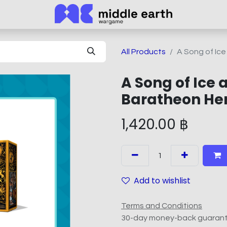
All Products
A Song of Ice
A Song of Ice 
Baratheon Her
1,420.00
฿
Add to wishlist
Terms and Conditions
30-day money-back guaran