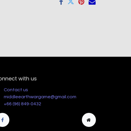
onnect with us
Contact us
middleearthwargame@gmail.com
+66 (96) 849-0432